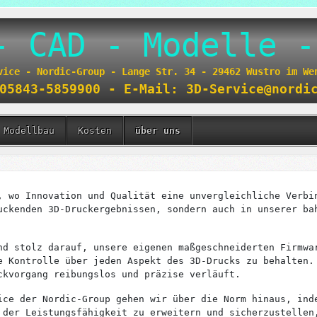
- CAD - Modelle -
vice - Nordic-Group - Lange Str. 34 - 29462 Wustro im W
05843-5859900 - E-Mail: 3D-Service@nordi
Modellbau
Kosten
über uns
, wo Innovation und Qualität eine unvergleichliche Verbi
uckenden 3D-Druckergebnissen, sondern auch in unserer ba
d stolz darauf, unsere eigenen maßgeschneiderten Firmwa
e Kontrolle über jeden Aspekt des 3D-Drucks zu behalten.
ckvorgang reibungslos und präzise verläuft.
ce der Nordic-Group gehen wir über die Norm hinaus, ind
 der Leistungsfähigkeit zu erweitern und sicherzustellen